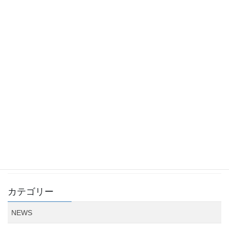
2024年9月25日
本日の毎日新聞で建設業法75周年の広告記事に協力さ
せていただきました
2024年6月19日
北海道鹿部町の管理売地128.56坪（425㎡）
2024年6月11日
「リースバックの活用で離婚後の持ち家問題を解決で
きる？おすすめの理由や注意点も解説」の記事監修
2024年3月28日
カテゴリー
NEWS